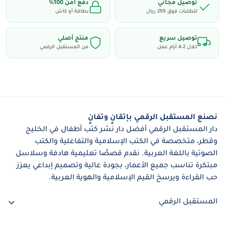
توصيل مجاني
دفع آمن 100٪
للطلبات فوق 299 ريال
بطاقة أو كاش
محتوى السلسلة:
10 قصص مشوقة بلغة عربية فصحى
توصيل سريع
منتج أصلي
خلال 2-4 أيام عمل
من المستقبل الرقمي
مجموعتان قصصيتان
تطبيق رقمي مجاني لكل قصة
قاموس صغير في نهاية كل قصة
أنشطة لغوية لتعزيز الفهم والتفاعل
نصنع المستقبل الرقمي بإتقانٍ وتفانٍ
دار المستقبل الرقمي أفضل دار نشر كتب أطفال في الخليج
وقطر، متخصصة في الكتب الإسلامية والتفاعلية والكتب
المواصفات التربوية والمحتوى للمستوى الرابع:
الصوتية باللغة العربية. نقدم قصصًا تعليمية هادفة وسلاسل
عدد الكلمات في كل قصة: من 300 إلى 450 كلمة
مبتكرة تناسب جميع الأعمار، بجودة عالية وتصميم إبداعي يعزز
حب القراءة ويرسخ القيم الإسلامية والهوية العربية.
عدد المفردات الجديدة في كل قصة: 10 إلى 20 مفردة
تقريبًا
المستقبل الرقمي
نوع القراءة: قراءة واثقة وقصص قصيرة
+97455821859