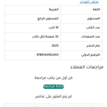
قصص ممتعة ومُشكّلة بالكامل، مناسبة للأطفال الذين
عرض المزيد
أصبحوا يقرؤون بثقة ويحبون المطالعة.
اللغة
العربية
المستوى
المستوى الرابع
هل طفلك مستعد للانتقال من القراءة المستقلة إلى
عدد الكتب
القراءة الواثقة؟
10 كتب
سلسلة "القراءة المتدرجة: أنا أقرأ بنفسي – المستوى 4"
عدد الصفحات
32 صفحة لكل كتاب
هي الخطوة التالية في رحلة تعلّم القراءة، حيث يبدأ الطفل
عام النشر
2025
باكتشاف جمال اللغة من خلال قصص قصيرة، غنيّة
بالخيال والمرح، مكتوبة بلغة عربية فصحى مبسطة
الترقيم الدولي
9786144952443
ومُشكّلة، وتحتوي على قاموس مصغر في نهاية كل قصة.
مراجعات العملاء
المستوى الرابع: القراءة الواثقة
كن أول من يكتب مراجعة
يتعلم الطفل في هذا المستوى قراءة القصص القصيرة
كتابة مراجعة
بثقة وبدون مساعدة. تهدف القصص إلى تعزيز الحصيلة
اللغوية وتنمية الخيال من خلال محتوى مشوق ورسوم
لم يتم العثور على عناصر
ملونة جذابة.