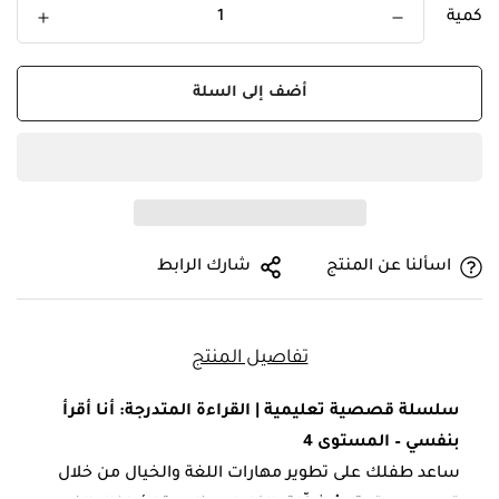
كمية
أضف إلى السلة
اسألنا عن المنتج
شارك الرابط
Confirm your age
تفاصيل المنتج
Are you 18 years old or older?
سلسلة قصصية تعليمية | القراءة المتدرجة: أنا أقرأ
بنفسي – المستوى 4
YES, I AM
NO, I'M NOT
ساعد طفلك على تطوير مهارات اللغة والخيال من خلال