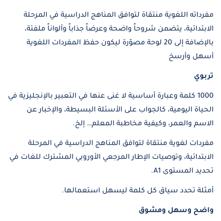
Are you 18 years old or older?
مفرداته اللغوية منتقاة لتوافق المناهج الدراسية في المرحلة
الابتدائية، يتضمن شروحاً واضحة وعرضاً جذاباً وألواناً ملفتة،
YES, I AM
NO, I'M NOT
بالإضافة إلى 20 لوحة مصوّرة ليكون حفظ المفردات اللغوية
أسهل وأرسخ
تربوي
1000 كلمة وعبارة أساسية لا غنى عنها في التعبير بالإنجليزية في
الحياة اليومية، كالجواب على الأسئلة البسيطة، والإخبار عن
الاسم والعمر، وكيفية مخاطبة المعلم… إلخ.
مفردات لغوية منتقاة لتوافق المناهج الدراسية في المرحلة
الابتدائية، وتوصيات الإطار المرجعي الأوروبي المشترك للغات في
تحديد المستوى A1.
أمثلة تحدد سياق كل كلمة ليسهل استعمالها.
واضح وسهل ومشوق