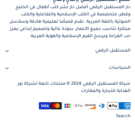
نصنع المستقبل الرقمي بإتقانٍ وتفانٍ
دار المستقبل الرقمي أفضل دار نشر كتب أطفال في الخليج
وقطر، متخصصة في الكتب الإسلامية والتفاعلية والكتب
الصوتية باللغة العربية. نقدم قصصًا تعليمية هادفة وسلاسل
مبتكرة تناسب جميع الأعمار، بجودة عالية وتصميم إبداعي يعزز
حب القراءة ويرسخ القيم الإسلامية والهوية العربية.
المستقبل الرقمي
+97455821859
السياسات
info@digital-future.net
الرئيسيّة
شركة المستقبل الرقمي 2024 © منتجات تابعة لشركة نور
المتجر
الهداية للتجارة والعقارات
تواصل معنا
Search