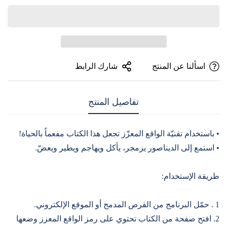
Confirm your age
Are you 18 years old or older?
اسألنا عن المنتج
شارك الرابط
YES, I AM
NO, I'M NOT
تفاصيل المنتج
• باستخدام تقنيّة الواقع المعزّز تجعل هذا الكتاب مفعماً بالحياة!
• استمع إلى الديناصور يزمجر، يأكل ويهاجم ويطير ويعضّ.
طريقة الإستخدام:
1 . حمّل البرنامج من القرص المدمج أو الموقع الإلكتروني.
2. افتح صفحة من الكتاب تحتوي على رمز الواقع المعزز وضعها